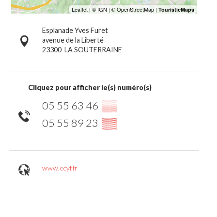
Esplanade Yves Furet
avenue de la Liberté
23300
LA SOUTERRAINE
Cliquez pour afficher le(s) numéro(s)
05 55 63 46
▒▒
05 55 89 23
▒▒
www.ccyf.fr