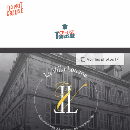
Aller
au
contenu
principal
Voir les photos (7)