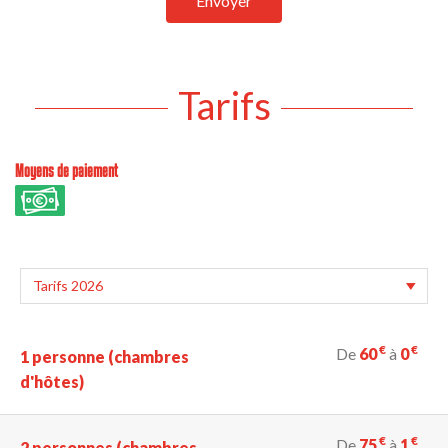
Envoyer
Tarifs
Moyens de paiement
€
€
De
60
à
0
1 personne (chambres
d'hôtes)
€
€
De
75
à
1
2 personnes (chambres