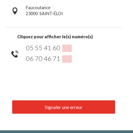
Faucoutance
23000
SAINT-ÉLOI
Cliquez pour afficher le(s) numéro(s)
05 55 41 60
▒▒
06 70 46 71
▒▒
Signaler une erreur