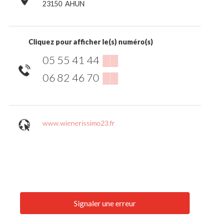
23150
AHUN
Cliquez pour afficher le(s) numéro(s)
05 55 41 44
▒▒
06 82 46 70
▒▒
www.wienerissimo23.fr
Signaler une erreur