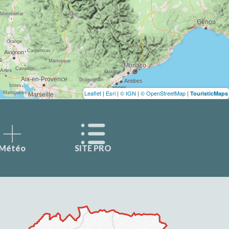
Leaflet
|
Esri
|
© IGN
|
© OpenStreetMap
|
TouristicMaps
Météo
SITE PRO