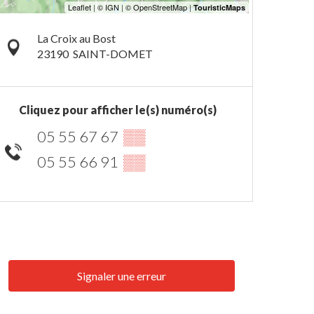
La Croix au Bost
23190
SAINT-DOMET
Cliquez pour afficher le(s) numéro(s)
05 55 67 67
▒▒
05 55 66 91
▒▒
Signaler une erreur