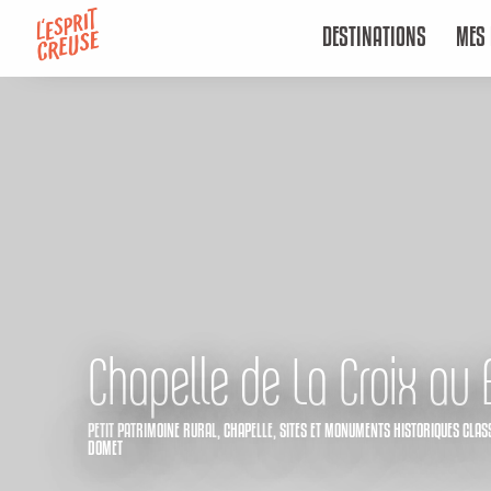
Aller
DESTINATIONS
MES 
au
contenu
principal
Chapelle de La Croix au 
PETIT PATRIMOINE RURAL,
CHAPELLE,
SITES ET MONUMENTS HISTORIQUES CLAS
DOMET