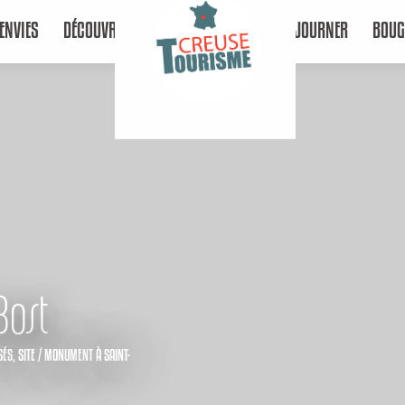
ENVIES
DÉCOUVRIR
SÉJOURNER
BOUG
Bost
SÉS,
SITE / MONUMENT
À SAINT-