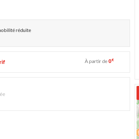
obilité réduite
€
À partir de
0
rif
née