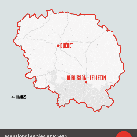
Description
Prestations
Tarifs
Ouvertures
Contacter par
email
Mentions légales et RGPD