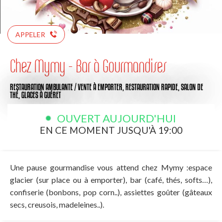
APPELER
Chez Mymy - Bar à Gourmandises
RESTAURATION AMBULANTE / VENTE À EMPORTER,
RESTAURATION RAPIDE,
SALON DE
THÉ,
GLACES
À GUÉRET
OUVERT AUJOURD'HUI
EN CE MOMENT JUSQU'À 19:00
Une pause gourmandise vous attend chez Mymy :espace
glacier (sur place ou à emporter), bar (café, thés, softs…),
confiserie (bonbons, pop corn..), assiettes goûter (gâteaux
secs, creusois, madeleines..).