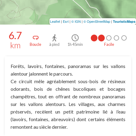
Leaflet
|
Esri
|
© IGN
|
© OpenStreetMap
|
TouristicMaps
6.7
km
Boucle
à pied
1h 45min
Facile
Forêts, lavoirs, fontaines, panoramas sur les vallons
alentour jalonnent le parcours.
Ce circuit mêle agréablement sous-bois de résineux
odorants, bois de chênes bucoliques et bocages
champêtres, tout en offrant de nombreux panoramas
sur les vallons alentours. Les villages, aux charmes
préservés, recèlent un petit patrimoine lié à l’eau
(lavoirs, fontaines, abreuvoirs) dont certains éléments
remontent au siècle dernier.