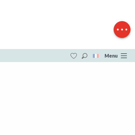
Description
Télécharger
Dénivelé
Menu
Recherche
Voir les favoris
ITI - Circuit des grammonts (Peyrat-le-
chateau, Peyrat-le-Château) #4073474
DESTINATIONS
Toute la Creuse
Toute la Creuse
Aubusson Felletin