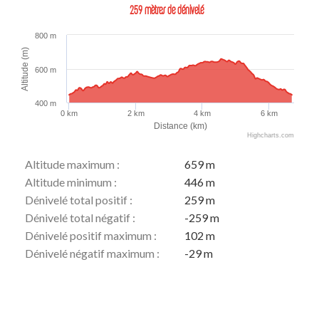
259 mètres de dénivelé
800 m
Altitude (m)
600 m
400 m
0 km
2 km
4 km
6 km
Distance (km)
Highcharts.com
Altitude maximum :
659 m
Altitude minimum :
446 m
Dénivelé total positif :
259 m
Dénivelé total négatif :
-259 m
Dénivelé positif maximum :
102 m
Dénivelé négatif maximum :
-29 m