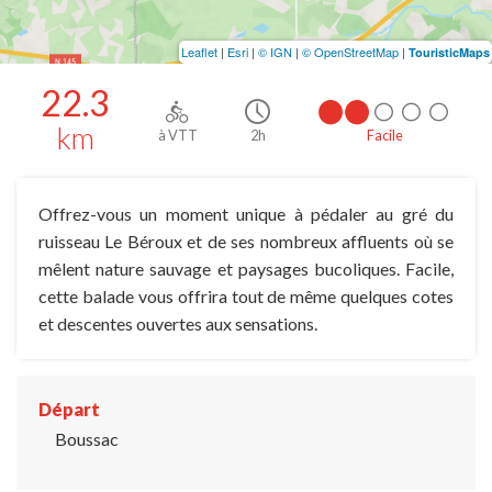
Leaflet
|
Esri
|
© IGN
|
© OpenStreetMap
|
TouristicMaps
22.3
km
à VTT
2h
Facile
Offrez-vous un moment unique à pédaler au gré du
ruisseau Le Béroux et de ses nombreux affluents où se
mêlent nature sauvage et paysages bucoliques. Facile,
cette balade vous offrira tout de même quelques cotes
et descentes ouvertes aux sensations.
Départ
Boussac