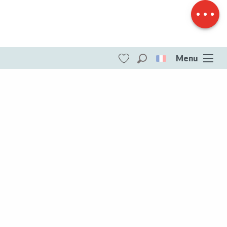
Dénivelé
Menu
Recherche
Voir les favoris
ITI - Circuit du lavoir (Boussac) #4073669
DESTINATIONS
Toute la Creuse
Toute la Creuse
Aubusson Felletin
Creuse Sud Ouest
Marche et Combraille