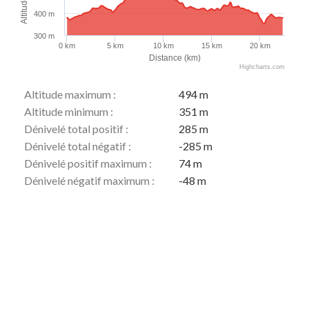
Altitude (m)
400 m
300 m
0 km
5 km
10 km
15 km
20 km
Distance (km)
Highcharts.com
Altitude maximum :
494 m
Altitude minimum :
351 m
Dénivelé total positif :
285 m
Dénivelé total négatif :
-285 m
Dénivelé positif maximum :
74 m
Dénivelé négatif maximum :
-48 m