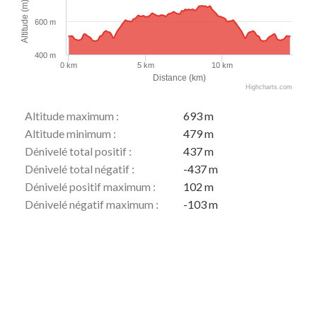
Altitude (m)
600 m
400 m
0 km
5 km
10 km
Distance (km)
Highcharts.com
Altitude maximum :
693 m
Altitude minimum :
479 m
Dénivelé total positif :
437 m
Dénivelé total négatif :
-437 m
Dénivelé positif maximum :
102 m
Dénivelé négatif maximum :
-103 m