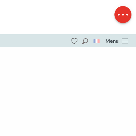
Dénivelé
Menu
Recherche
Voir les favoris
ITI - Circuit du Mont de Nedde (Nedde)
#4073482
DESTINATIONS
Toute la Creuse
Toute la Creuse
Aubusson Felletin
Creuse Sud Ouest