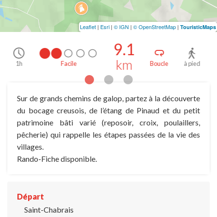
Leaflet
|
Esri
|
© IGN
|
© OpenStreetMap
|
TouristicMaps
9.1
km
Boucle
à pied
2h
Facile
Sur de grands chemins de galop, partez à la découverte
du bocage creusois, de l’étang de Pinaud et du petit
patrimoine bâti varié (reposoir, croix, poulaillers,
pêcherie) qui rappelle les étapes passées de la vie des
villages.
Rando-Fiche disponible.
Départ
Saint-Chabrais