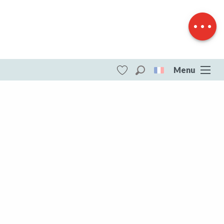
Télécharger
Dénivelé
Menu
Recherche
Voir les favoris
ITI - Circuit Haute Serre et l’étang de Pinaud
(Saint-chabrais) #4073851
DESTINATIONS
Toute la Creuse
Toute la Creuse
Aubusson Felletin
Creuse Sud Ouest