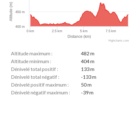
Altitude (m)
450 m
400 m
0 km
2.5 km
5 km
7.5 km
Distance (km)
Highcharts.com
Altitude maximum :
482 m
Altitude minimum :
404 m
Dénivelé total positif :
133 m
Dénivelé total négatif :
-133 m
Dénivelé positif maximum :
50 m
Dénivelé négatif maximum :
-39 m