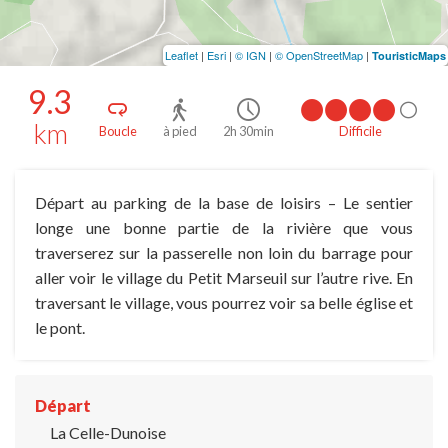
Leaflet
|
Esri
|
© IGN
|
© OpenStreetMap
|
TouristicMaps
9.3
km
Boucle
à pied
2h 30min
Difficile
Départ au parking de la base de loisirs – Le sentier
longe une bonne partie de la rivière que vous
traverserez sur la passerelle non loin du barrage pour
aller voir le village du Petit Marseuil sur l’autre rive. En
traversant le village, vous pourrez voir sa belle église et
le pont.
Départ
La Celle-Dunoise