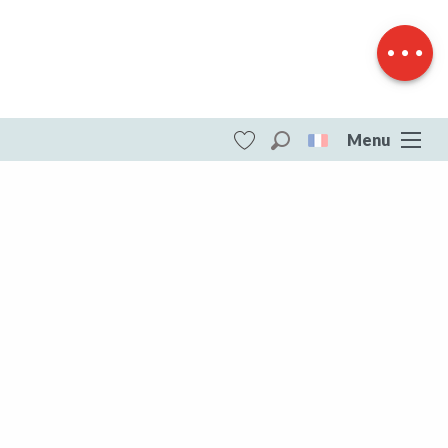
Télécharger
Dénivelé
Menu
Recherche
Voir les favoris
ITI - Circuit pédestre d'une rive à l'autre
CD2 (La Celle-dunoise) #4073377
DESTINATIONS
Toute la Creuse
Toute la Creuse
Aubusson Felletin
Creuse Sud Ouest