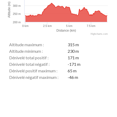
Altitude (m)
300 m
250 m
200 m
0 km
2.5 km
5 km
7.5 km
Distance (km)
Highcharts.com
Altitude maximum :
315 m
Altitude minimum :
230 m
Dénivelé total positif :
171 m
Dénivelé total négatif :
-171 m
Dénivelé positif maximum :
65 m
Dénivelé négatif maximum :
-46 m