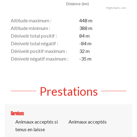
Distance (km)
Highcharts.com
Altitude maximum :
448 m
Altitude minimum :
388 m
Dénivelé total positif :
84 m
Dénivelé total négatif :
-84 m
Dénivelé positif maximum :
32 m
Dénivelé négatif maximum :
-35 m
Prestations
Services
Animaux acceptés si
Animaux acceptés
tenus en laisse