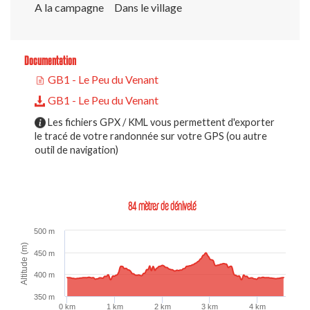
A la campagne
Dans le village
Documentation
GB1 - Le Peu du Venant
GB1 - Le Peu du Venant
Les fichiers GPX / KML vous permettent d'exporter
le tracé de votre randonnée sur votre GPS (ou autre
outil de navigation)
84 mètres de dénivelé
500 m
Altitude (m)
450 m
400 m
350 m
0 km
1 km
2 km
3 km
4 km