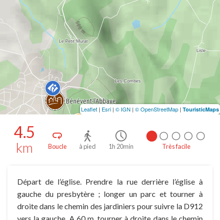
Leaflet
|
Esri
|
© IGN
|
© OpenStreetMap
|
TouristicMaps
4.5
km
Boucle
à pied
1h 20min
Très facile
Départ de l’église. Prendre la rue derrière l’église à
gauche du presbytère ; longer un parc et tourner à
droite dans le chemin des jardiniers pour suivre la D912
vers la gauche. A 60 m, tourner à droite dans le chemin