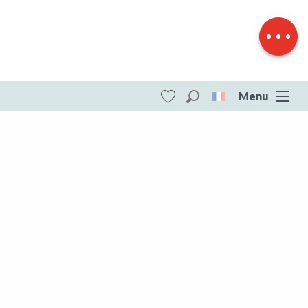
Dénivelé
Prestations
Menu
Recherche
Voir les favoris
ITI - Circuit pédestre n° GB1 Le Peu du
Venant (Le Grand-bourg) #4073526
DESTINATIONS
Toute la Creuse
Toute la Creuse
Aubusson Felletin
Creuse Sud Ouest