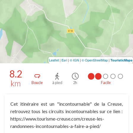
Leaflet
|
Esri
|
© IGN
|
© OpenStreetMap
|
TouristicMaps
8.2
km
Boucle
à pied
2h
Facile
Cet itinéraire est un "incontournable" de la Creuse,
retrouvez tous les circuits incontournables sur ce lien :
https://www.tourisme-creuse.com/creuse-les-
randonnees-incontournables-a-faire-a-pied/