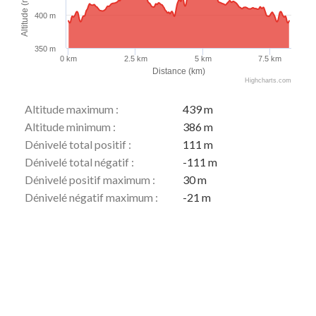
Altitude (m)
400 m
350 m
0 km
2.5 km
5 km
7.5 km
Distance (km)
Highcharts.com
Altitude maximum :
439 m
Altitude minimum :
386 m
Dénivelé total positif :
111 m
Dénivelé total négatif :
-111 m
Dénivelé positif maximum :
30 m
Dénivelé négatif maximum :
-21 m