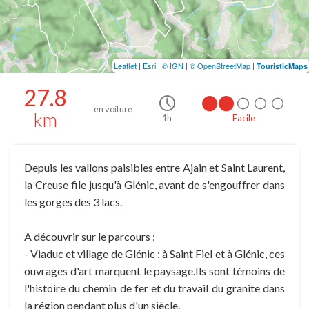
Leaflet
|
Esri
|
© IGN
|
© OpenStreetMap
|
TouristicMaps
27.8
en voiture
km
1h
Facile
Depuis les vallons paisibles entre Ajain et Saint Laurent,
la Creuse file jusqu'à Glénic, avant de s'engouffrer dans
les gorges des 3 lacs.
A découvrir sur le parcours :
- Viaduc et village de Glénic : à Saint Fiel et à Glénic, ces
ouvrages d'art marquent le paysage.Ils sont témoins de
l'histoire du chemin de fer et du travail du granite dans
la région pendant plus d'un siècle.