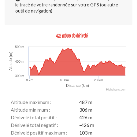
le tracé de votre randonnée sur votre GPS (ou autre
outil de navigation)
426 mètres de dénivelé
500 m
Altitude (m)
400 m
300 m
0 km
10 km
20 km
Distance (km)
Highcharts.com
Altitude maximum :
487 m
Altitude minimum :
306 m
Dénivelé total positif :
426 m
Dénivelé total négatif :
-426 m
Dénivelé positif maximum :
103 m