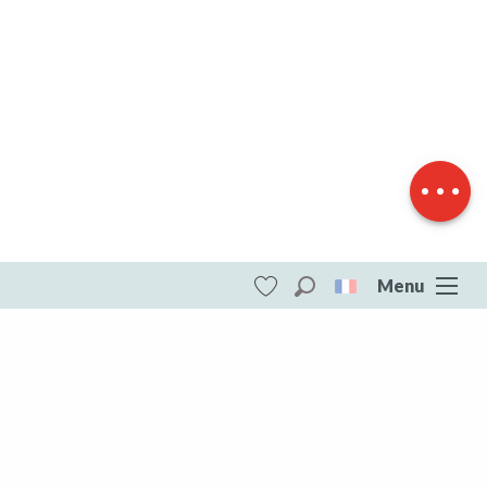
Description
Télécharger
Dénivelé
Menu
Recherche
Voir les favoris
ITI - Circuit route - La Vallée de la Creuse
(Saint-fiel) #4073664
DESTINATIONS
Toute la Creuse