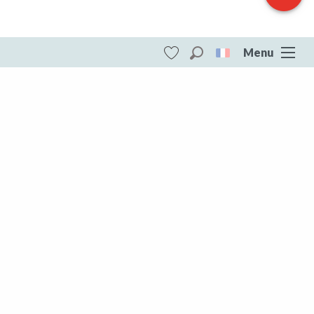
Menu
Recherche
Voir les favoris
ITI - Circuit VTT n°23 - Aux alentours de
l'étang de la Chaume (Azerables) #4073358
DESTINATIONS
Toute la Creuse
Toute la Creuse
Aubusson Felletin
Creuse Sud Ouest
Marche et Combraille