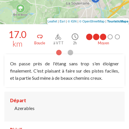
Leaflet
|
Esri
|
© IGN
|
© OpenStreetMap
|
TouristicMaps
17.0
km
Boucle
à VTT
2h
Moyen
On passe près de l'étang sans trop s'en éloigner
finalement. C'est plaisant à faire sur des pistes faciles,
et la partie Sud mène à de beaux chemins creux.
Départ
Azerables