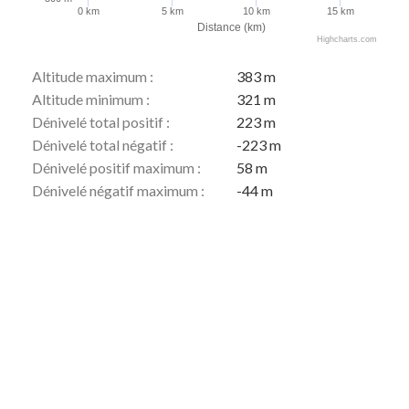
0 km
5 km
10 km
15 km
Distance (km)
Highcharts.com
Altitude maximum :
383 m
Altitude minimum :
321 m
Dénivelé total positif :
223 m
Dénivelé total négatif :
-223 m
Dénivelé positif maximum :
58 m
Dénivelé négatif maximum :
-44 m