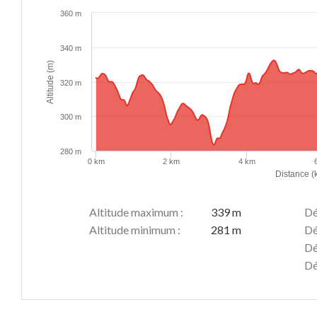
360 m
340 m
Altitude (m)
320 m
300 m
280 m
0 km
2 km
4 km
Distance (
Altitude maximum :
339 m
Dé
Altitude minimum :
281 m
Dé
Dé
Dé