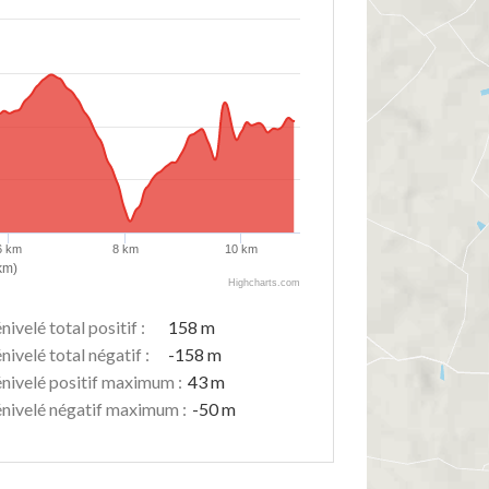
6 km
8 km
10 km
km)
Highcharts.com
nivelé total positif :
158 m
nivelé total négatif :
-158 m
nivelé positif maximum :
43 m
nivelé négatif maximum :
-50 m