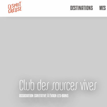
Aller
DESTINATIONS
MES 
au
contenu
principal
Club des sources vives
ASSOCIATION CARITATIVE
À ÉVAUX-LES-BAINS