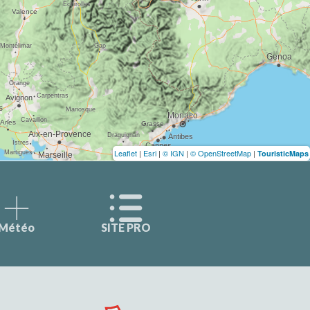
Leaflet
|
Esri
|
© IGN
|
© OpenStreetMap
|
TouristicMaps
Météo
SITE PRO