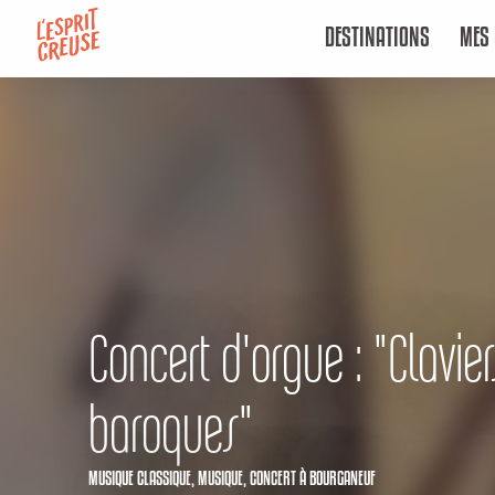
Aller
DESTINATIONS
MES 
au
contenu
principal
Concert d'orgue : "Clavier
baroques"
MUSIQUE CLASSIQUE,
MUSIQUE,
CONCERT
À BOURGANEUF