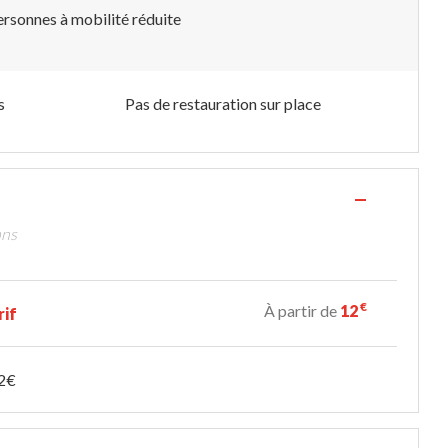
rsonnes à mobilité réduite
s
Pas de restauration sur place
—
ans
€
À partir de
12
rif
12€