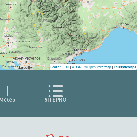
Leaflet
|
Esri
|
© IGN
|
© OpenStreetMap
|
TouristicMaps
Météo
SITE PRO