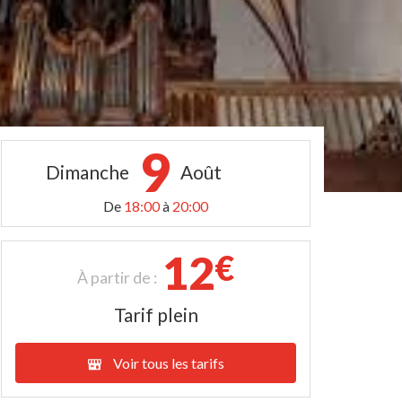
9
Dimanche
Août
De
18:00
à
20:00
12
€
À partir de :
Tarif plein
Voir tous les tarifs