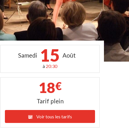
15
Samedi
Août
à
20:30
18
€
Tarif plein
Voir tous les tarifs