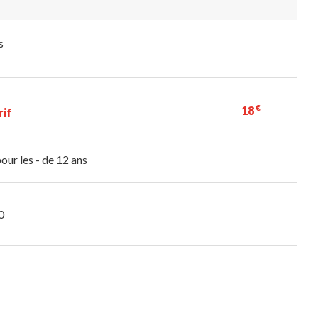
s
€
18
rif
our les - de 12 ans
0