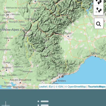
Leaflet
|
Esri
|
© IGN
|
© OpenStreetMap
|
TouristicMaps