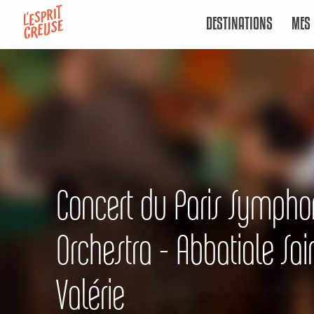
Aller
DESTINATIONS
MES 
au
contenu
principal
Concert du Paris Sympho
Orchestra - Abbatiale Sai
Valérie