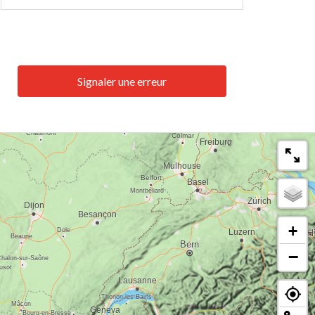
Signaler une erreur
+
−