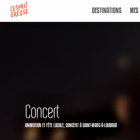
Aller
DESTINATIONS
MES 
au
contenu
principal
Concert
ANIMATION ET FÊTE LOCALE,
CONCERT
À SAINT-MARC-À-LOUBAUD