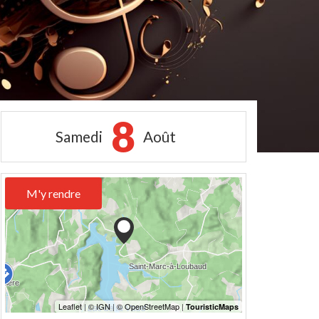
8
Samedi
Août
M'y rendre