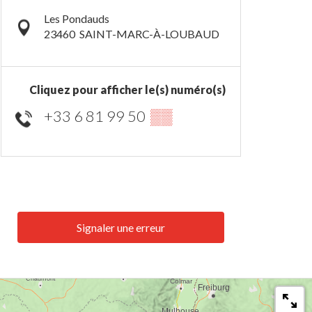
Les Pondauds
23460
SAINT-MARC-À-LOUBAUD
Cliquez pour afficher le(s) numéro(s)
+33 6 81 99 50
▒▒
Signaler une erreur