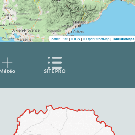
Leaflet
|
Esri
|
© IGN
|
© OpenStreetMap
|
TouristicMaps
Météo
SITE PRO