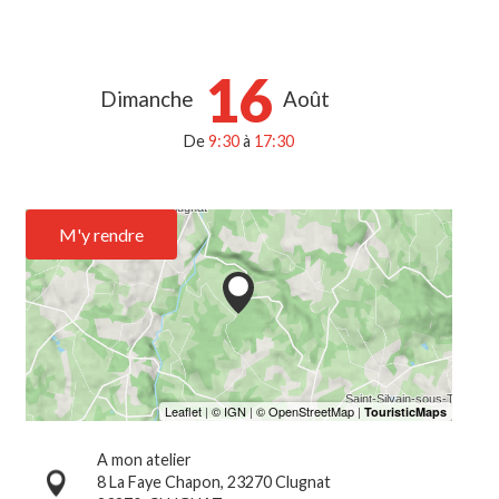
16
Dimanche
Août
De
9:30
à
17:30
M'y rendre
A mon atelier
8 La Faye Chapon, 23270 Clugnat