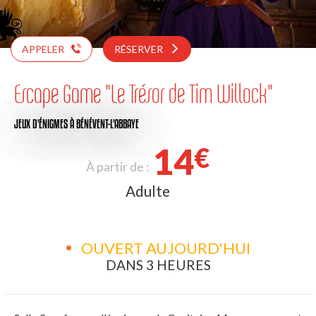
APPELER
RÉSERVER
Escape Game "Le Trésor de Tim Willock"
JEUX D'ÉNIGMES
À BÉNÉVENT-L'ABBAYE
14
€
À partir de :
Adulte
OUVERT AUJOURD'HUI
DANS 3 HEURES