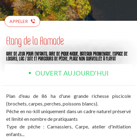
APPELER
Etang de la Ramade
AIRE DE JEUX POUR ENFANTS,
AIRE DE PIQUE-NIQUE,
BATEAUX PROMENADE,
ESPACE DE
LOISIRS,
LAC / SITE ET PARCOURS DE PÊCHE,
PLAGE NON SURVEILLÉE
À FLAYAT
OUVERT AUJOURD'HUI
Plan d'eau de 86 ha d'une grande richesse piscicole
(brochets, carpes, perches, poissons blancs).
Pêche en no-kill uniquement dans un cadre naturel préservé
et limité en nombre de pratiquants
Type de pêche : Carnassiers, Carpe, atelier d'initiation
enfants...