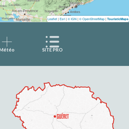
Leaflet
|
Esri
|
© IGN
|
© OpenStreetMap
|
TouristicMaps
Météo
SITE PRO