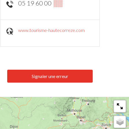
05 19 60 00
▒▒
www.tourisme-hautecorreze.com
Signaler une erreur