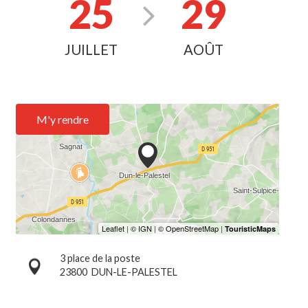
25
29
JUILLET
AOÛT
M'y rendre
3 place de la poste
23800
DUN-LE-PALESTEL