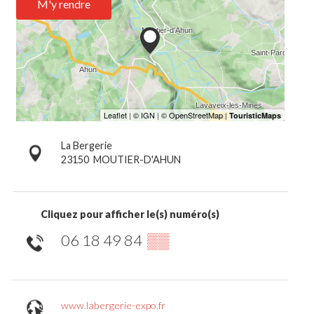
M'y rendre
La Bergerie
23150
MOUTIER-D'AHUN
Cliquez pour afficher le(s) numéro(s)
06 18 49 84
▒▒
www.labergerie-expo.fr