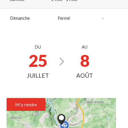
Dimanche
Fermé
-
DU
AU
25
8
JUILLET
AOÛT
M'y rendre