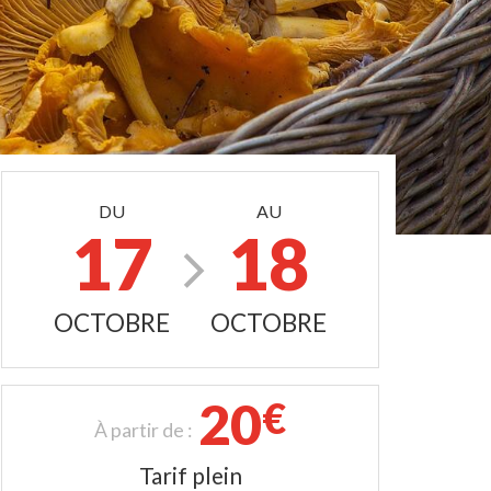
DU
AU
17
18
OCTOBRE
OCTOBRE
20
€
À partir de :
Tarif plein