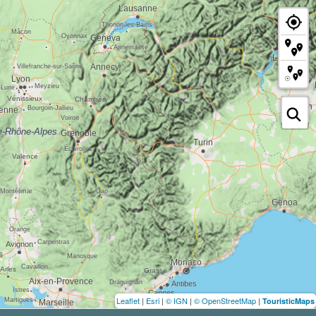
Leaflet
|
Esri
|
© IGN
|
© OpenStreetMap
|
TouristicMaps