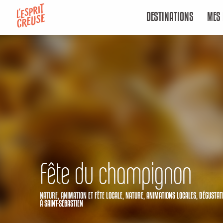
Aller
DESTINATIONS
MES 
au
contenu
principal
Fête du champignon
NATURE,
ANIMATION ET FÊTE LOCALE,
NATURE,
ANIMATIONS LOCALES,
DÉGUSTAT
À SAINT-SÉBASTIEN