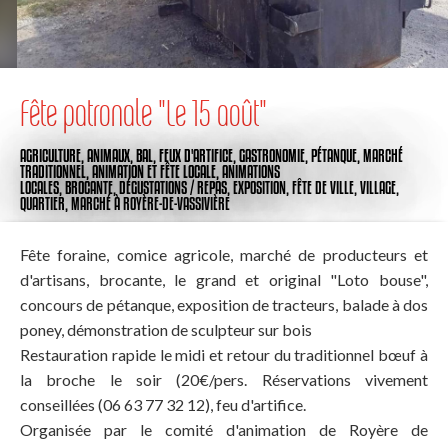
Fête patronale "Le 15 août"
AGRICULTURE,
ANIMAUX,
BAL,
FEUX D'ARTIFICE,
GASTRONOMIE,
PÉTANQUE,
MARCHÉ
TRADITIONNEL,
ANIMATION ET FÊTE LOCALE,
ANIMATIONS
LOCALES,
BROCANTE,
DÉGUSTATIONS / REPAS,
EXPOSITION,
FÊTE DE VILLE, VILLAGE,
QUARTIER,
MARCHÉ
À ROYÈRE-DE-VASSIVIÈRE
Fête foraine, comice agricole, marché de producteurs et
d'artisans, brocante, le grand et original "Loto bouse",
concours de pétanque, exposition de tracteurs, balade à dos
poney, démonstration de sculpteur sur bois
Restauration rapide le midi et retour du traditionnel bœuf à
la broche le soir (20€/pers. Réservations vivement
conseillées (06 63 77 32 12), feu d'artifice.
Organisée par le comité d'animation de Royère de