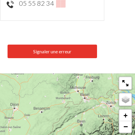
05 55 82 34
▒▒
Signaler une erreur
+
−