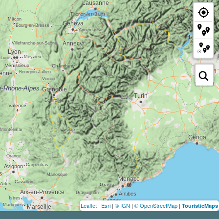
Leaflet
|
Esri
|
© IGN
|
© OpenStreetMap
|
TouristicMaps