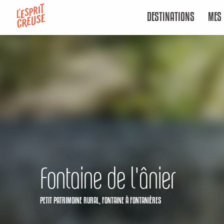
Aller
DESTINATIONS
MES 
au
contenu
principal
Fontaine de l'ânier
PETIT PATRIMOINE RURAL,
FONTAINE
À FONTANIÈRES