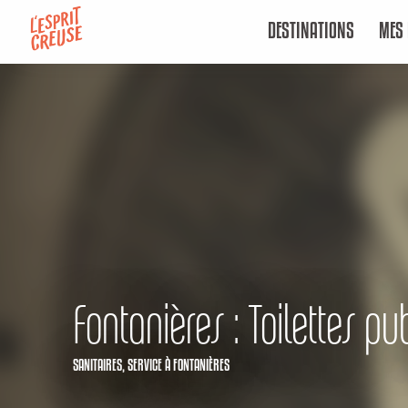
Aller
DESTINATIONS
MES 
au
contenu
principal
Fontanières : Toilettes pu
SANITAIRES,
SERVICE
À FONTANIÈRES