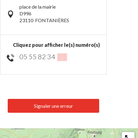
place de la mairie
D996
23110
FONTANIÈRES
Cliquez pour afficher le(s) numéro(s)
05 55 82 34
▒▒
Signaler une erreur