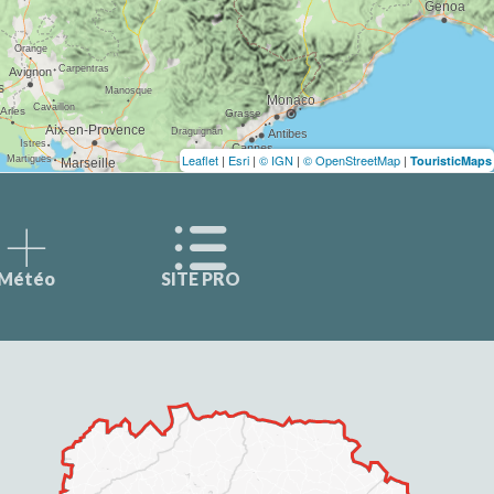
Leaflet
|
Esri
|
© IGN
|
© OpenStreetMap
|
TouristicMaps
Météo
SITE PRO