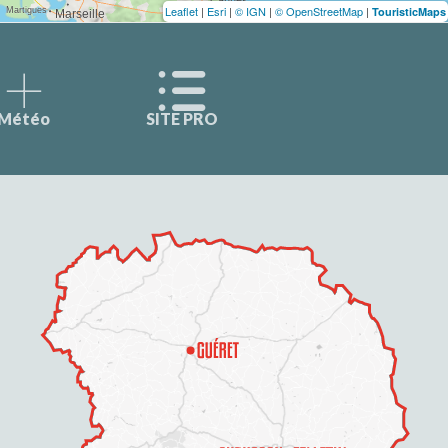
Leaflet
|
Esri
|
© IGN
|
© OpenStreetMap
|
TouristicMaps
Météo
SITE PRO