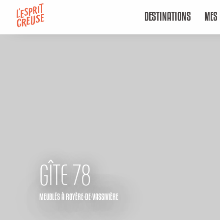
Aller
DESTINATIONS
MES 
au
contenu
principal
GÎTE 78
MEUBLÉS
À ROYÈRE-DE-VASSIVIÈRE