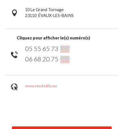
10 Le Grand Tornage
23110
ÉVAUX-LES-BAINS
Cliquez pour afficher le(s) numéro(s)
05 55 65 73
▒▒
06 68 20 75
▒▒
www.nockolds.eu