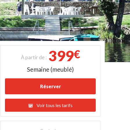
399
€
À partir de :
Semaine (meublé)
Réserver
Voir tous les tarifs