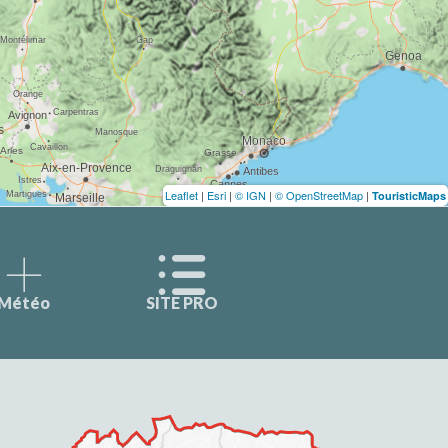
Leaflet
|
Esri
|
© IGN
|
© OpenStreetMap
|
TouristicMaps
Météo
SITE PRO