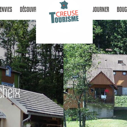
ENVIES
DÉCOUVRIR
SÉJOURNER
BOUG
cheix -