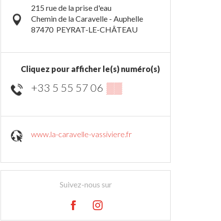
215 rue de la prise d'eau
Chemin de la Caravelle - Auphelle
87470
PEYRAT-LE-CHÂTEAU
Cliquez pour afficher le(s) numéro(s)
+33 5 55 57 06
▒▒
www.la-caravelle-vassiviere.fr
Suivez-nous sur