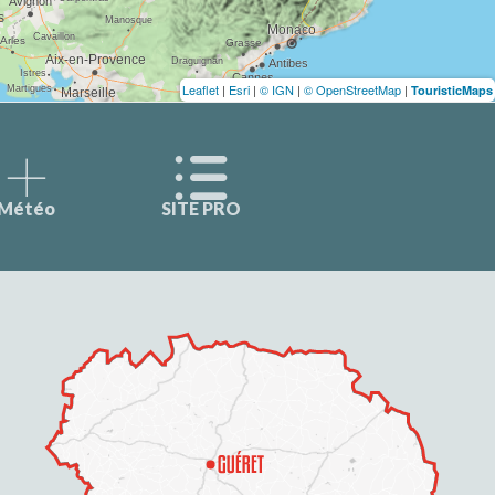
Leaflet
|
Esri
|
© IGN
|
© OpenStreetMap
|
TouristicMaps
Météo
SITE PRO