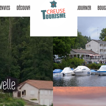
ENVIES
DÉCOUVRIR
SÉJOURNER
BOUG
velle