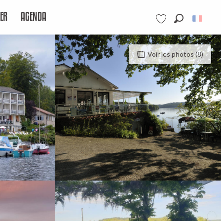
ER
AGENDA
Recherche
Voir les favoris
Voir les photos (8)