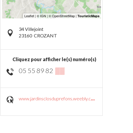
34 Villejoint
23160
CROZANT
Cliquez pour afficher le(s) numéro(s)
05 55 89 82
▒▒
www.jardinsclosduprefons.weebly.com