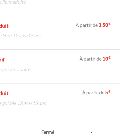
e libre adulte
€
À partir de
3.50
duit
te libre 12 ans/18 ans
€
À partir de
10
rif
te guidée adulte
€
À partir de
5
duit
te guidée 12 ans/18 ans
Fermé
-