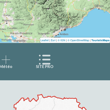
Leaflet
|
Esri
|
© IGN
|
© OpenStreetMap
|
TouristicMaps
Météo
SITE PRO