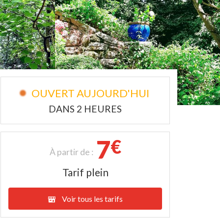
OUVERT AUJOURD'HUI
DANS 2 HEURES
7
€
À partir de :
Tarif plein
Voir tous les tarifs