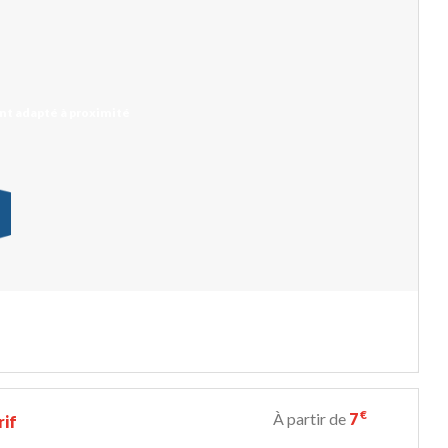
t adapté à proximité
€
À partir de
7
rif