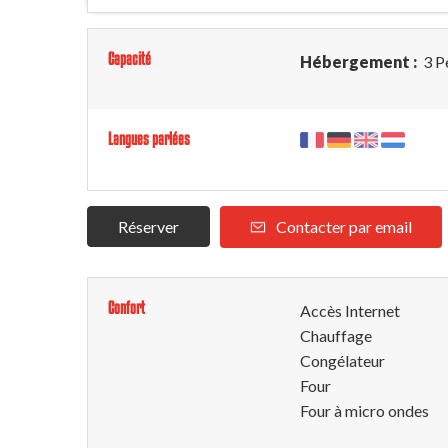
Capacité
Hébergement :
3 P
Langues parlées
Réserver
Contacter par email
Confort
Accès Internet
Chauffage
Congélateur
Four
Four à micro ondes