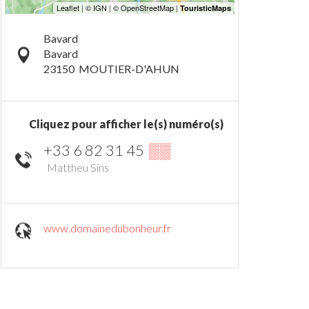
Bavard
Bavard
23150
MOUTIER-D'AHUN
Cliquez pour afficher le(s) numéro(s)
+33 6 82 31 45
▒▒
Mattheu Sins
www.domainedubonheur.fr