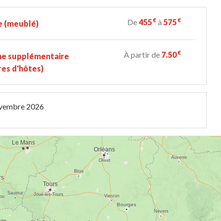
€
€
De
455
à
575
e (meublé)
€
À partir de
7.50
ne supplémentaire
es d'hôtes)
ovembre 2026