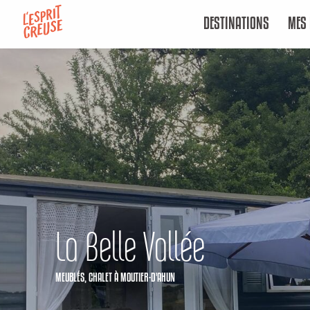
Aller
DESTINATIONS
MES 
au
contenu
principal
La Belle Vallée
MEUBLÉS,
CHALET
À MOUTIER-D'AHUN