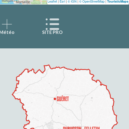
Leaflet
|
Esri
|
© IGN
|
© OpenStreetMap
|
TouristicMaps
Météo
SITE PRO