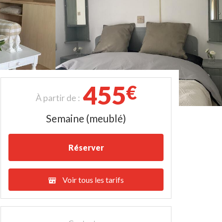
455
€
À partir de :
Semaine (meublé)
Réserver
Voir tous les tarifs