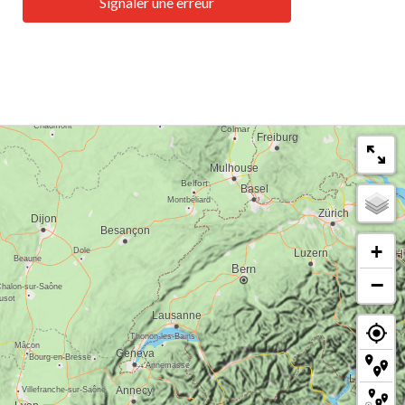
Signaler une erreur
+
−