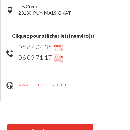
Les Creux
23130
PUY-MALSIGNAT
Cliquez pour afficher le(s) numéro(s)
05 87 04 35
▒▒
06 03 71 17
▒▒
www.lamaisonrimareix.fr