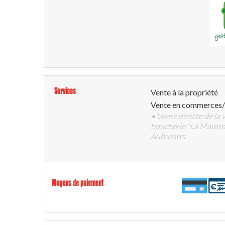
Services
Vente à la propriété
Vente en commerces/
• Vente directe de la 
boucherie "La Maison
Aubusson
Moyens de paiement