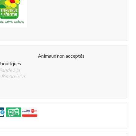
Animaux non acceptés
boutiques
viande à la
 Rimareix" à