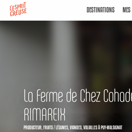
Aller
DESTINATIONS
MES 
au
contenu
principal
La Ferme de Chez Cohad
RIMAREIX
PRODUCTEUR,
FRUITS / LÉGUMES,
VIANDES,
VOLAILLES
À PUY-MALSIGNAT