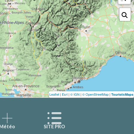
Leaflet
|
Esri
|
© IGN
|
© OpenStreetMap
|
TouristicMaps
Météo
SITE PRO