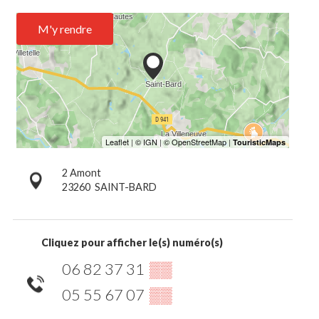
M'y rendre
2 Amont
23260
SAINT-BARD
Cliquez pour afficher le(s) numéro(s)
06 82 37 31
▒▒
05 55 67 07
▒▒