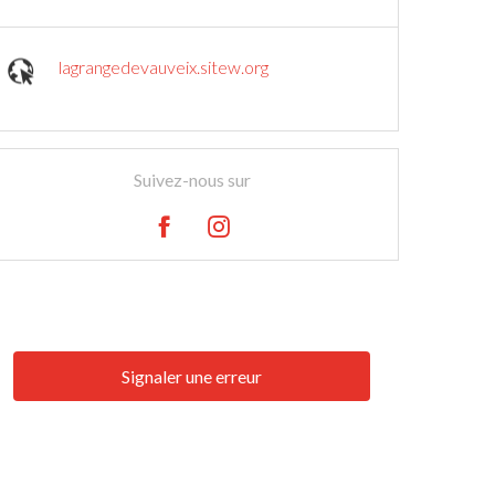
lagrangedevauveix.sitew.org
Suivez-nous sur
Signaler une erreur