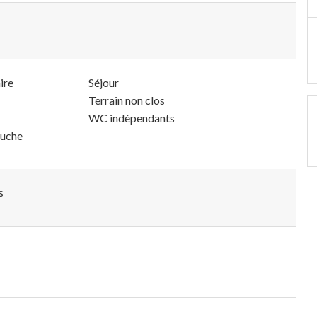
ire
Séjour
Terrain non clos
WC indépendants
ouche
s