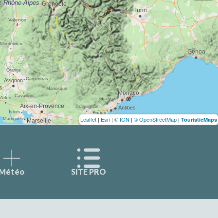
Leaflet
|
Esri
|
© IGN
|
© OpenStreetMap
|
TouristicMaps
Météo
SITE PRO