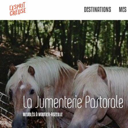
Aller
DESTINATIONS
MES 
au
contenu
principal
La Jumenterie Pastorale
MEUBLÉS
À MOUTIER-ROZEILLE