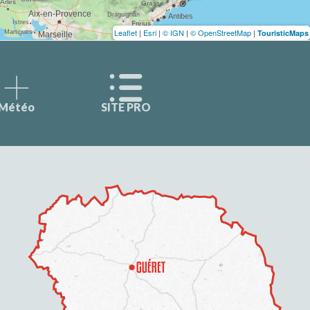
Leaflet
|
Esri
|
© IGN
|
© OpenStreetMap
|
TouristicMaps
Météo
SITE PRO