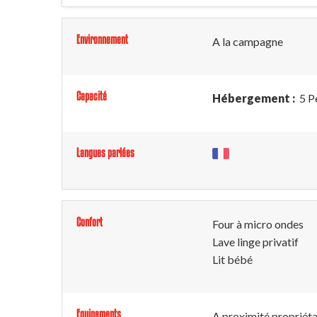
Environnement
A la campagne
Capacité
Hébergement :
5 P
Langues parlées
Confort
Four à micro ondes
Lave linge privatif
Lit bébé
Equipements
A proximité propriéta