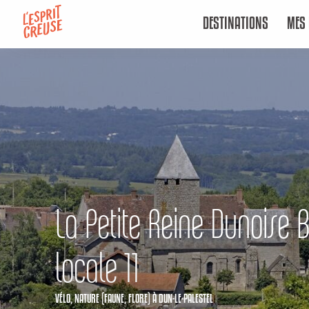
Aller
DESTINATIONS
MES 
au
contenu
principal
La Petite Reine Dunoise 
locale 11
VÉLO,
NATURE (FAUNE, FLORE)
À DUN-LE-PALESTEL