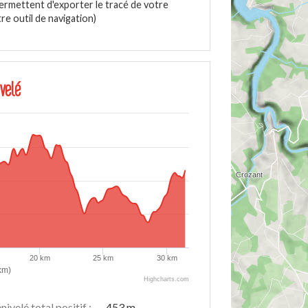
ermettent d'exporter le tracé de votre
e outil de navigation)
velé
20 km
25 km
30 km
km)
Highcharts.com
nivelé total positif :
453 m