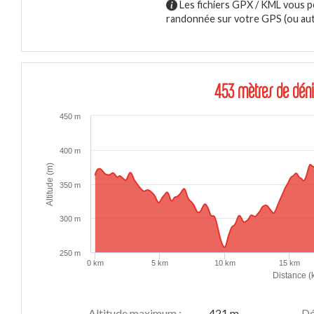
Les fichiers GPX / KML vous p
randonnée sur votre GPS (ou autr
453 mètres de déni
450 m
400 m
Altitude (m)
350 m
300 m
250 m
0 km
5 km
10 km
15 km
Distance (
Altitude maximum :
421 m
Dé