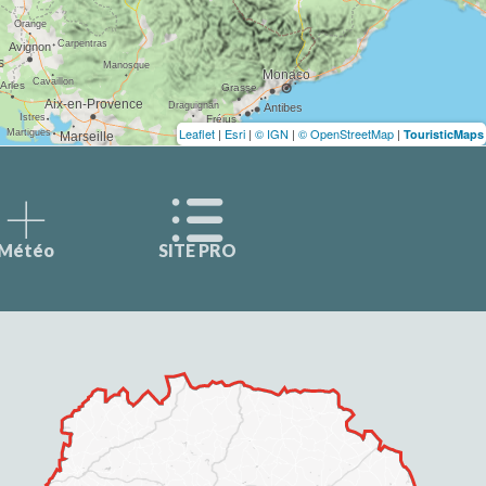
Leaflet
|
Esri
|
© IGN
|
© OpenStreetMap
|
TouristicMaps
Météo
SITE PRO