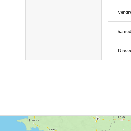
Vendr
Samed
Diman