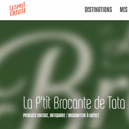
Aller
DESTINATIONS
MES 
au
contenu
principal
La P'tit Brocante de Tata
PRODUITS VINTAGE,
ANTIQUAIRE / BROCANTEUR
À GUÉRET