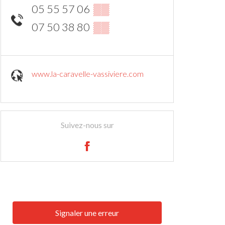
05 55 57 06
▒▒
07 50 38 80
▒▒
www.la-caravelle-vassiviere.com
Suivez-nous sur
Signaler une erreur