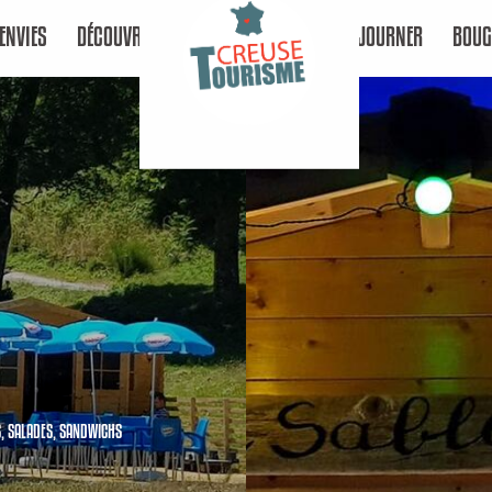
ENVIES
DÉCOUVRIR
SÉJOURNER
BOUG
S,
SALADES,
SANDWICHS