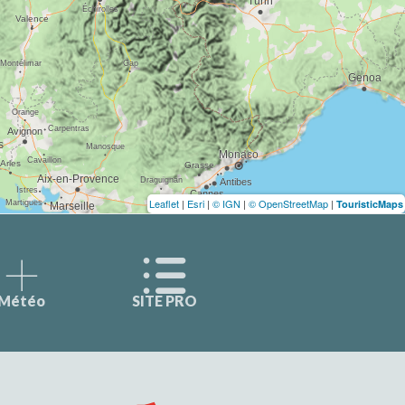
Leaflet
|
Esri
|
© IGN
|
© OpenStreetMap
|
TouristicMaps
Météo
SITE PRO