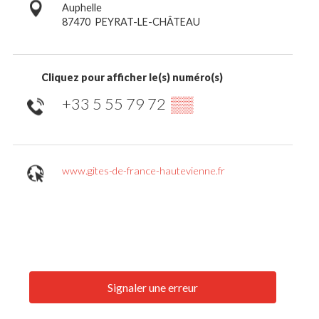
Auphelle
87470
PEYRAT-LE-CHÂTEAU
Cliquez pour afficher le(s) numéro(s)
+33 5 55 79 72
▒▒
www.gites-de-france-hautevienne.fr
Signaler une erreur