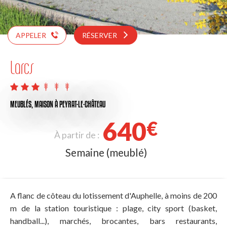
APPELER
RÉSERVER
Larcs
MEUBLÉS,
MAISON
À PEYRAT-LE-CHÂTEAU
640
€
À partir de :
Semaine (meublé)
A flanc de côteau du lotissement d'Auphelle, à moins de 200
m de la station touristique : plage, city sport (basket,
handball...), marchés, brocantes, bars restaurants,