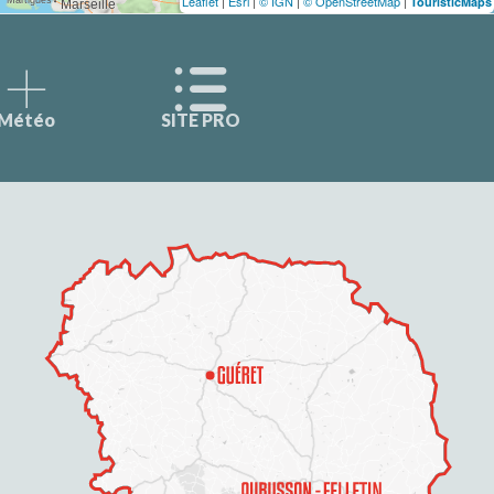
Leaflet
|
Esri
|
© IGN
|
© OpenStreetMap
|
TouristicMaps
Météo
SITE PRO