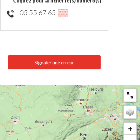
Cliquez pour afficher le(s) numéro(s)
05 55 67 65
▒▒
Signaler une erreur
+