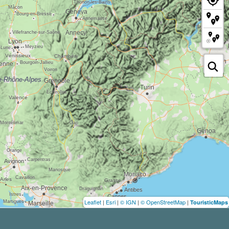
Leaflet
|
Esri
|
© IGN
|
© OpenStreetMap
|
TouristicMaps