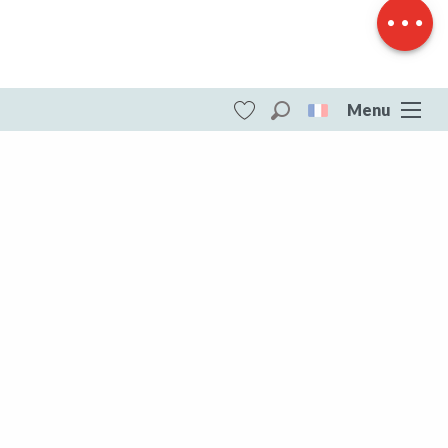
Dénivelé
Menu
Recherche
Voir les favoris
ITI - Les bois d'Evaux (Evaux-les-bains,
Évaux-les-Bains) #4073537
DESTINATIONS
Toute la Creuse
Toute la Creuse
Aubusson Felletin
Creuse Sud Ouest