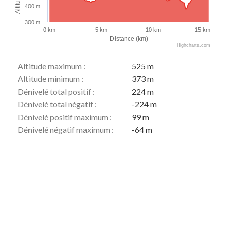
400 m
300 m
0 km
5 km
10 km
15 km
Distance (km)
Highcharts.com
Altitude maximum :
525 m
Altitude minimum :
373 m
Dénivelé total positif :
224 m
Dénivelé total négatif :
-224 m
Dénivelé positif maximum :
99 m
Dénivelé négatif maximum :
-64 m