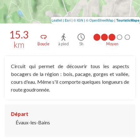
Leaflet
|
Esri
|
© IGN
|
© OpenStreetMap
|
TouristicMaps
15.3
km
Boucle
à pied
5h
Moyen
Circuit qui permet de découvrir tous les aspects
bocagers de la région : bois, pacage, gorges et vallée,
cours d'eau. Même s'il comporte quelques longueurs de
route goudronnée.
Départ
Évaux-les-Bains