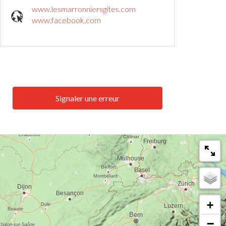
www.lesmarronniersgites.com
www.facebook.com
Signaler une erreur
+
−