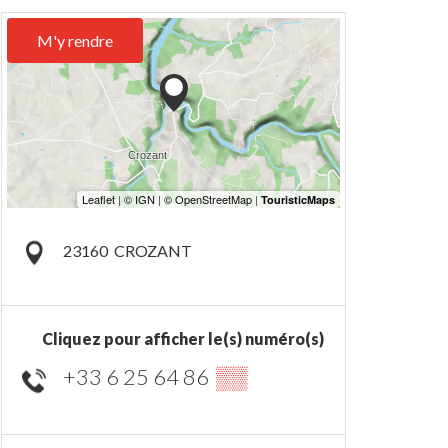
M'y rendre
23160
CROZANT
Cliquez pour afficher le(s) numéro(s)
+33 6 25 64 86
▒▒