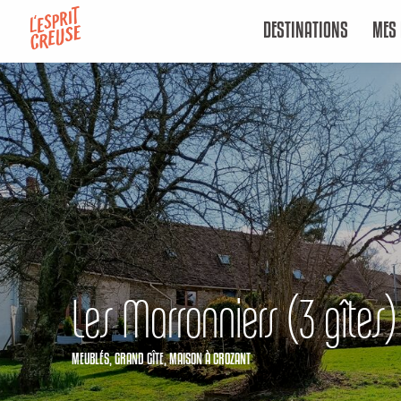
Aller
DESTINATIONS
MES 
au
contenu
principal
Les Marronniers (3 gîtes)
MEUBLÉS,
GRAND GÎTE,
MAISON
À CROZANT