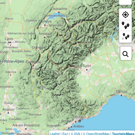
Leaflet
|
Esri
|
© IGN
|
© OpenStreetMap
|
TouristicMaps